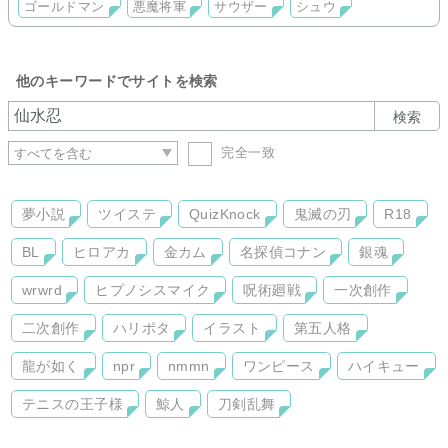
ゴールドマン
悪魔将軍
サウザー
シュウ
他のキーワードでサイトを検索
検索
完全一致
夢小説
ツイステ
QuizKnock
鬼滅の刃
R18
BL
ヒロアカ
金カム
名探偵コナン
銀魂
wrwrd
ヒプノシスマイク
呪術廻戦
一次創作
二次創作
ハリポタ
イラスト
第五人格
龍が如く
npr
nmmn
ワンピース
ハイキュー
テニスの王子様
鯨人
刀剣乱舞