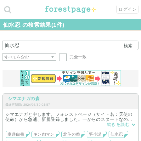
ログイン
仙水忍 の検索結果(1件)
検索
完全一致
シマエナガの森
最終更新日: 2024/08/30 04:57
シマエナガと申します。フォレストページ（サイト名：天使の
使命）から急遽、新規登録しました。一からのスタートなので
まだ何もありませんが、これから少しづつ増やしていこうと思
続きを読む
います。主に夢小説メインで、幽遊白書の仙水、キン肉マンの
悪魔将軍、北斗の拳のサウザーを中心に作成していきます。よ
幽遊白書
キン肉マン
北斗の拳
夢小説
仙水忍
ろしくお願いします。