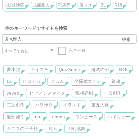
結城沙羅
式部雅人
司馬亮
腐向け
BL
R18
他のキーワードでサイトを検索
検索
完全一致
夢小説
ツイステ
QuizKnock
鬼滅の刃
R18
BL
ヒロアカ
金カム
名探偵コナン
銀魂
wrwrd
ヒプノシスマイク
呪術廻戦
一次創作
二次創作
ハリポタ
イラスト
第五人格
龍が如く
npr
nmmn
ワンピース
ハイキュー
テニスの王子様
鯨人
刀剣乱舞