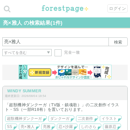
ログイン
亮×雅人 の検索結果(1件)
検索
完全一致
WINDY SUMMER
最終更新日: 2026/08/04 18:54
「超獣機神ダンクーガ（TV版・鎮魂歌）」の二次創作イラス
ト・SS（一部R18有）を置いております。
超獣機神ダンクーガ
ダンクーガ
二次創作
イラスト
SS
亮×雅人
亮雅
忍×沙羅
しのさら
藤原忍