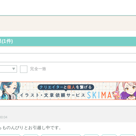
(1件)
完全一致
0:04
らものんびりとお引越し中です。