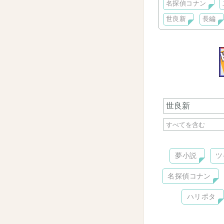
名探偵コナン
世良新
長編
夢小説
ツ
名探偵コナン
ハリポタ