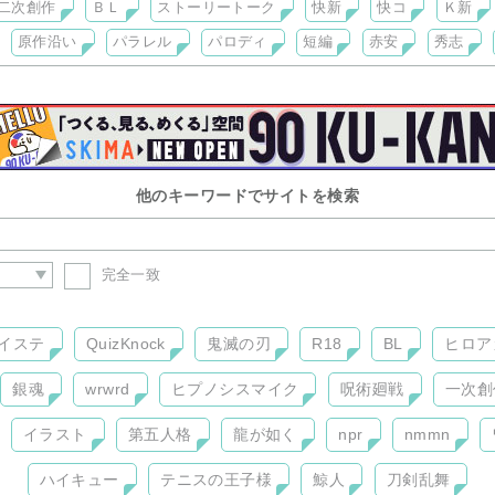
二次創作
ＢＬ
ストーリートーク
快新
快コ
Ｋ新
原作沿い
パラレル
パロディ
短編
赤安
秀志
他のキーワードでサイトを検索
完全一致
イステ
QuizKnock
鬼滅の刃
R18
BL
ヒロア
銀魂
wrwrd
ヒプノシスマイク
呪術廻戦
一次創
イラスト
第五人格
龍が如く
npr
nmmn
ハイキュー
テニスの王子様
鯨人
刀剣乱舞