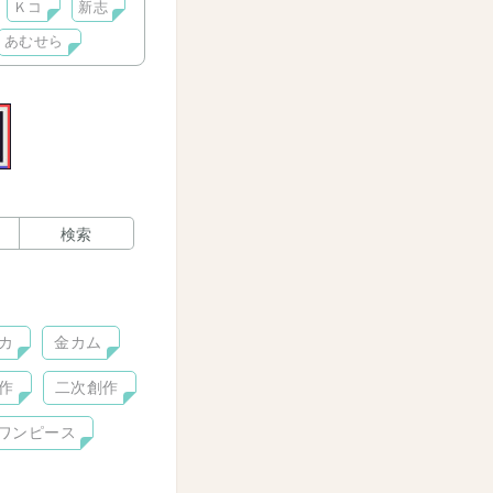
Ｋコ
新志
あむせら
検索
カ
金カム
作
二次創作
ワンピース