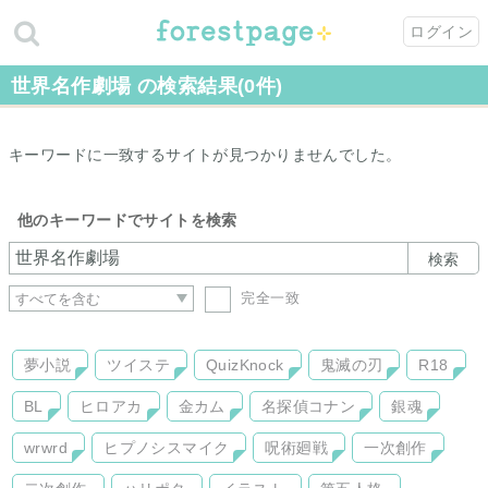
ログイン
世界名作劇場 の検索結果(0件)
キーワードに一致するサイトが見つかりませんでした。
他のキーワードでサイトを検索
検索
完全一致
夢小説
ツイステ
QuizKnock
鬼滅の刃
R18
BL
ヒロアカ
金カム
名探偵コナン
銀魂
wrwrd
ヒプノシスマイク
呪術廻戦
一次創作