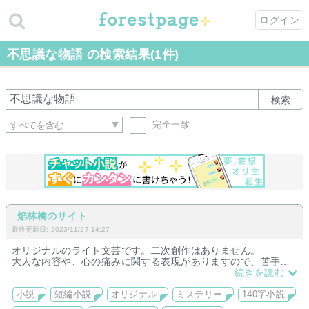
ログイン
不思議な物語 の検索結果(1件)
検索
完全一致
焔林檎のサイト
最終更新日: 2023/11/27 14:27
オリジナルのライト文芸です。二次創作はありません。
大人な内容や、心の痛みに関する表現がありますので、苦手な
方はお戻りいただいた方が良いです。ミステリーや不気味な
続きを読む
話、不思議な物語が多いです。スキマ時間にさくっと読めるよ
うに書いていこうと思ってます。お立ちより頂けたら嬉しいで
小説
短編小説
オリジナル
ミステリー
140字小説
す。