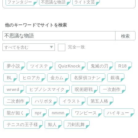
ファンタジー
不思議な物語
ライト文芸
他のキーワードでサイトを検索
検索
完全一致
夢小説
ツイステ
QuizKnock
鬼滅の刃
R18
BL
ヒロアカ
金カム
名探偵コナン
銀魂
wrwrd
ヒプノシスマイク
呪術廻戦
一次創作
二次創作
ハリポタ
イラスト
第五人格
龍が如く
npr
nmmn
ワンピース
ハイキュー
テニスの王子様
鯨人
刀剣乱舞