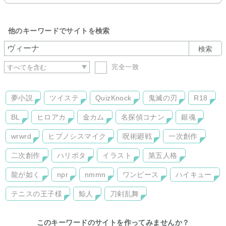
他のキーワードでサイトを検索
検索
完全一致
夢小説
ツイステ
QuizKnock
鬼滅の刃
R18
BL
ヒロアカ
金カム
名探偵コナン
銀魂
wrwrd
ヒプノシスマイク
呪術廻戦
一次創作
二次創作
ハリポタ
イラスト
第五人格
龍が如く
npr
nmmn
ワンピース
ハイキュー
テニスの王子様
鯨人
刀剣乱舞
このキーワードのサイトを作ってみませんか？