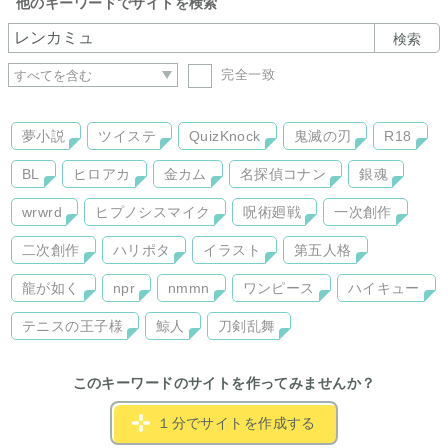
他のキーワードでサイトを検索
検索
完全一致
夢小説
ツイステ
QuizKnock
鬼滅の刃
R18
BL
ヒロアカ
金カム
名探偵コナン
銀魂
wrwrd
ヒプノシスマイク
呪術廻戦
一次創作
二次創作
ハリポタ
イラスト
第五人格
龍が如く
npr
nmmn
ワンピース
ハイキュー
テニスの王子様
鯨人
刀剣乱舞
このキーワードのサイトを作ってみませんか？
１分でサイトを作成する