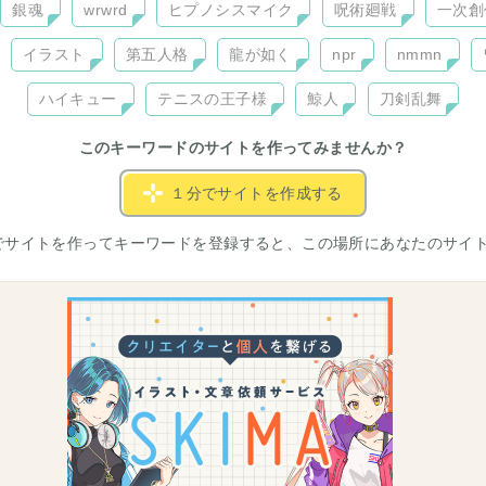
銀魂
wrwrd
ヒプノシスマイク
呪術廻戦
一次創
イラスト
第五人格
龍が如く
npr
nmmn
ハイキュー
テニスの王子様
鯨人
刀剣乱舞
このキーワードのサイトを作ってみませんか？
１分でサイトを作成する
でサイトを作ってキーワードを登録すると、この場所にあなたのサイ