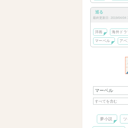
巡る
最終更新日: 2019/04/04 1
洋画
海外ドラ
マーベル
アベ
夢小説
ツ