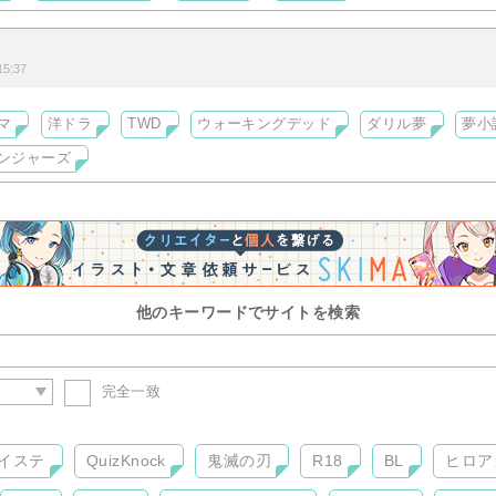
5:37
マ
洋ドラ
TWD
ウォーキングデッド
ダリル夢
夢小
ンジャーズ
他のキーワードでサイトを検索
完全一致
イステ
QuizKnock
鬼滅の刃
R18
BL
ヒロア