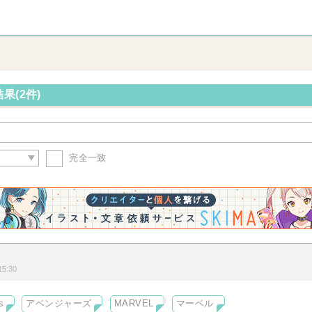
果(2件)
完全一致
5:30
s
アベンジャーズ
MARVEL
マーベル