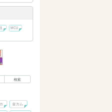
説
MCU
検索
カ
金カム