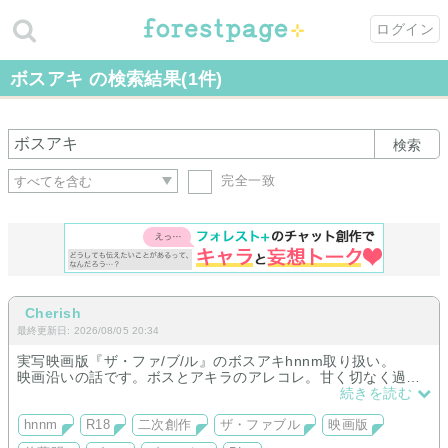
ログイン
ボスアキ の検索結果(1件)
検索
完全一致
Cherish
最終更新日: 2026/08/05 20:34
実写映画版『ザ・ファ/ブ/ル』のボスアキhnnm取り扱い。
映画沿いの話です。ボスとアキラのアレコレ。甘く切なく過激
なHシーンが多めのお話の、短編中心になっております。
続きを読む
性描写が多分に含まれますので18歳未満の方は閲覧禁止とさせ
ていただいております。
hnnm
R18
二次創作
ザ・ファブル
映画版