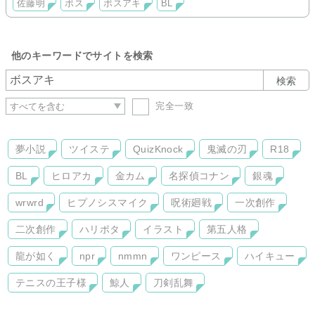
佐藤明
ボス
ボスアキ
BL
他のキーワードでサイトを検索
検索
完全一致
夢小説
ツイステ
QuizKnock
鬼滅の刃
R18
BL
ヒロアカ
金カム
名探偵コナン
銀魂
wrwrd
ヒプノシスマイク
呪術廻戦
一次創作
二次創作
ハリポタ
イラスト
第五人格
龍が如く
npr
nmmn
ワンピース
ハイキュー
テニスの王子様
鯨人
刀剣乱舞