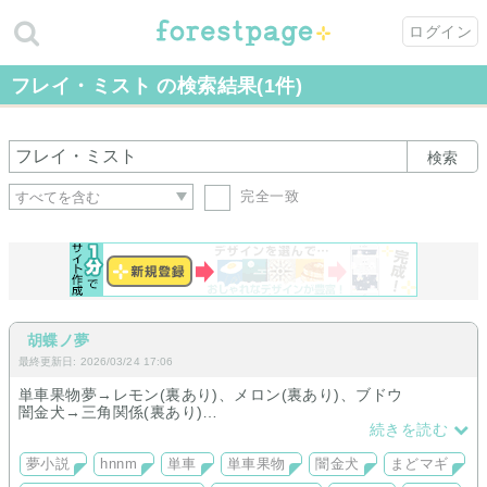
ログイン
フレイ・ミスト の検索結果(1件)
検索
完全一致
胡蝶ノ夢
最終更新日: 2026/03/24 17:06
単車果物夢→レモン(裏あり)、メロン(裏あり)、ブドウ
闇金犬→三角関係(裏あり)
まどマギ(夢？)→魔法少女(31)
続きを読む
スレイヤーズ→獣神官
FFXIV→ゼノス(裏あり)、エメトセルク/ハーデス、ネロさン(裏
夢小説
hnnm
単車
単車果物
闇金犬
まどマギ
あり)、フレイ君(裏あり)