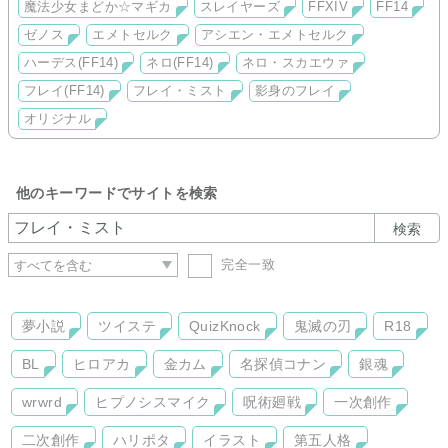
魔法少女まどか☆マギカ
スレイヤーズ
FFXIV
FF14
ゼノス
エメトセルク
アシエン・エメトセルク
ハーデス(FF14)
ネロ(FF14)
ネロ・スカエウァ
フレイ(FF14)
フレイ・ミスト
影身のフレイ
オリジナル
他のキーワードでサイトを検索
検索
完全一致
夢小説
ツイステ
QuizKnock
鬼滅の刃
R18
BL
ヒロアカ
金カム
名探偵コナン
銀魂
wrwrd
ヒプノシスマイク
呪術廻戦
一次創作
二次創作
ハリポタ
イラスト
第五人格