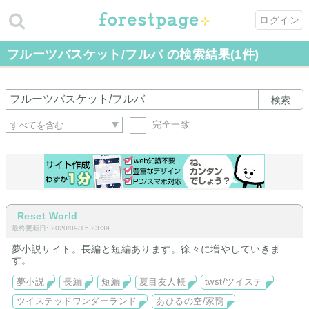
ログイン
フルーツバスケット/フルバ の検索結果(1件)
検索
完全一致
Reset World
最終更新日: 2020/09/15 23:39
夢小説サイト。長編と短編あります。徐々に増やしていきま
す。
夢小説
長編
短編
夏目友人帳
twst/ツイステ
ツイステッドワンダーランド
あひるの空/家鴨