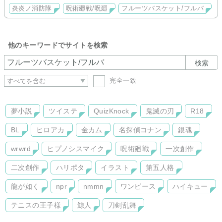
炎炎ノ消防隊
呪術廻戦/呪廻
フルーツバスケット/フルバ
他のキーワードでサイトを検索
検索
完全一致
夢小説
ツイステ
QuizKnock
鬼滅の刃
R18
BL
ヒロアカ
金カム
名探偵コナン
銀魂
wrwrd
ヒプノシスマイク
呪術廻戦
一次創作
二次創作
ハリポタ
イラスト
第五人格
龍が如く
npr
nmmn
ワンピース
ハイキュー
テニスの王子様
鯨人
刀剣乱舞