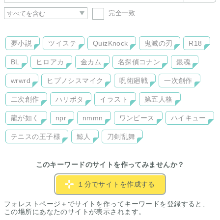
完全一致
夢小説
ツイステ
QuizKnock
鬼滅の刃
R18
BL
ヒロアカ
金カム
名探偵コナン
銀魂
wrwrd
ヒプノシスマイク
呪術廻戦
一次創作
二次創作
ハリポタ
イラスト
第五人格
龍が如く
npr
nmmn
ワンピース
ハイキュー
テニスの王子様
鯨人
刀剣乱舞
このキーワードのサイトを作ってみませんか？
１分でサイトを作成する
フォレストページ＋でサイトを作ってキーワードを登録すると、
この場所にあなたのサイトが表示されます。