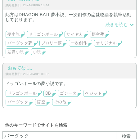
最終更新日: 2024/08/06 10:44
此方はDRAGON BALL夢小説、一次創作の恋愛物語を執筆活動
しております。
読者様には濃蜜な甘いひとときを過ごして戴きたく思います。
続きを読む
どうぞお気軽にお立ち寄り下さいませ。
夢小説
ドラゴンボール
サイヤ人
悟空夢
バーダック夢
ブロリー夢
一次創作
オリジナル
恋愛小説
小説
おもてなし。
最終更新日: 2020/04/01 00:06
ドラゴンボールの夢小説です。
ドラゴンボール
DB
ゴジータ
ベジット
バーダック
悟空
その他
他のキーワードでサイトを検索
検索