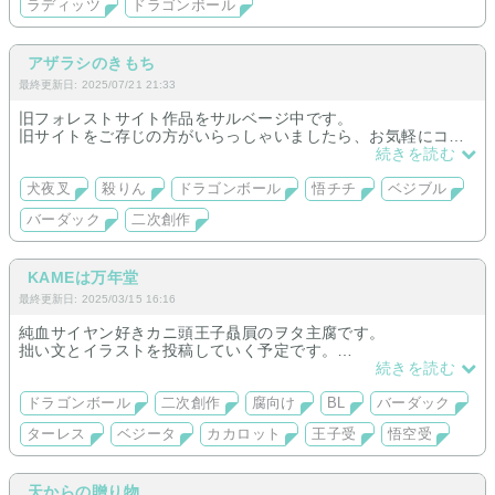
ラディッツ
ドラゴンボール
アザラシのきもち
最終更新日: 2025/07/21 21:33
旧フォレストサイト作品をサルベージ中です。
旧サイトをご存じの方がいらっしゃいましたら、お気軽にコメ
ントください。
続きを読む
古い携帯から作品を何とか掘り起し中。作品タイトル等、覚え
犬夜叉
殺りん
ドラゴンボール
悟チチ
ベジブル
ている方助けていただけますと嬉しいです！
バーダック
二次創作
管理人 ごま
KAMEは万年堂
最終更新日: 2025/03/15 16:16
純血サイヤン好きカニ頭王子贔屓のヲタ主腐です。
拙い文とイラストを投稿していく予定です。
壁打ちしたいが為に元祖forestからお引越し中。（故に暫く工事
続きを読む
中。）
好きなものを好きなだけ叫びたいので、内容がまとまらない可
ドラゴンボール
二次創作
腐向け
BL
バーダック
能性あり。
ターレス
ベジータ
カカロット
王子受
悟空受
天からの贈り物