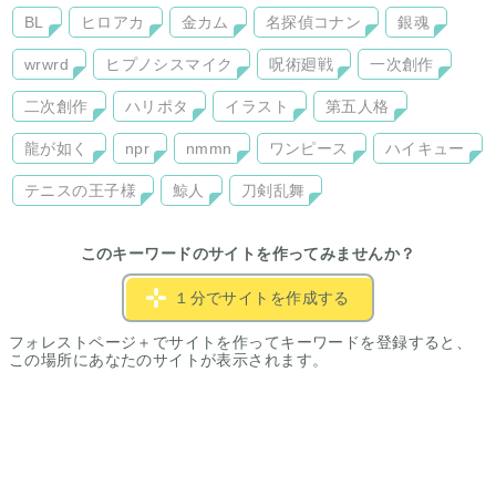
BL
ヒロアカ
金カム
名探偵コナン
銀魂
wrwrd
ヒプノシスマイク
呪術廻戦
一次創作
二次創作
ハリポタ
イラスト
第五人格
龍が如く
npr
nmmn
ワンピース
ハイキュー
テニスの王子様
鯨人
刀剣乱舞
このキーワードのサイトを作ってみませんか？
１分でサイトを作成する
フォレストページ＋でサイトを作ってキーワードを登録すると、
この場所にあなたのサイトが表示されます。