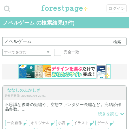
ログイン
ノベルゲーム の検索結果(3件)
検索
完全一致
ななしのふかしぎ
最終更新日: 2026/02/06 22:51
不思議な後味の短編や、空想ファンタジー長編など。完結済作
品多数。
ワクワクする児童文学風の物語or幻想的で不気味なホラー作品
続きを読む
が中心。
小説&イラスト&ノベルゲーム制作サークルの作品置き場です。
一次創作
オリジナル
小説
イラスト
ゲーム
小説を中心に、イラストやゲームも置いています。