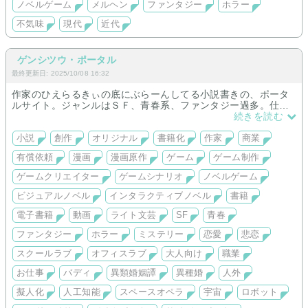
ノベルゲーム
メルヘン
ファンタジー
ホラー
《イラスト》
長編作品のイメージイラスト、キャラクターイラストなど。
不気味
現代
近代
《ノベルゲーム》
小説のシナリオをゲーム化。長編作品はイラスト付です。
現実を忘れて空想世界に浸りたい人向けのサイトです。
ゲンシツウ・ポータル
最終更新日: 2025/10/08 16:32
作家のひえらるきぃの底にぶらーんしてる小説書きの、ポータ
ルサイト。ジャンルはＳＦ、青春系、ファンタジー過多。仕事
は主にライト文芸で大人向け。
続きを読む
※更新履歴
小説
創作
オリジナル
書籍化
作家
商業
※10月08日コンテスト入賞作品を記念作品と共に限定エピソー
有償依頼
漫画
漫画原作
ゲーム
ゲーム制作
ドを追加でビジュアルノベル化
※09月18日短歌「秘すれば花」を公開。
ゲームクリエイター
ゲームシナリオ
ノベルゲーム
※08月21日【お知らせ】2月25日メイビーのサービス終了に伴
い、掲載していた「Flat＿MONTAGE The Game Short 『ARIC
ビジュアルノベル
インタラクティブノベル
書籍
A』」番外編を動画化、公開致しました。
※08月16日【お知らせ】2月25日メイビーのサービス終了に伴
電子書籍
動画
ライト文芸
SF
青春
い、掲載していた「Flat＿MONTAGE The Game Short 『ARIC
ファンタジー
ホラー
ミステリー
恋愛
悲恋
A』」全４話を動画化、公開致しました。
スクールラブ
オフィスラブ
大人向け
職業
お仕事
バディ
異類婚姻譚
異種婚
人外
【 商業既刊 】
「From深海定期報告」（エンターブレインKCG文庫「アクアラ
擬人化
人工知能
スペースオペラ
宇宙
ロボット
ボ循環少年」収録）