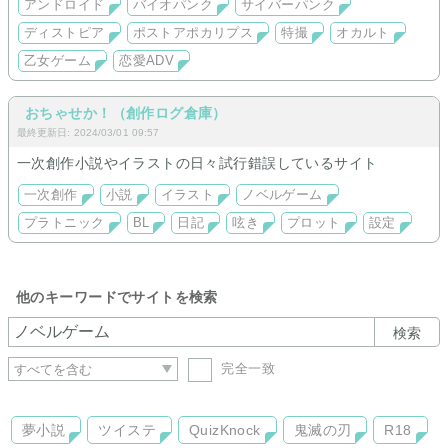
アンドロイド
バイオパンク
サイバーパンク
「Flat＿フラット」（マイナビ出版）
「Flat＿MONTAGE The Game」（ノベルゲームアプリ『メイ
ディストピア
ポストアポカリプス
特撮
オカルト
ビー』）
「Flat＿MONTAGE The Game Short 『Garble mail』」（ノベ
乙女ゲーム
恋愛ADV
ルゲームアプリ『メイビー』）
「Flat＿MONTAGE The Game Short 『アリッド』」（ノベル
ゲームアプリ『メイビー』）
おちゃせか！（創作ログ倉庫）
「Flat＿MONTAGE The Game Short 『ARICA』」（ノベルゲ
最終更新日: 2024/03/01 09:57
ームアプリ『メイビー』）
一次創作小説やイラストの日々試行錯誤しているサイト
一次創作
小説
イラスト
ノベルゲーム
プラトニック
BL
日記
呟き
プロット
設定
他のキーワードでサイトを検索
検索
完全一致
夢小説
ツイステ
QuizKnock
鬼滅の刃
R18