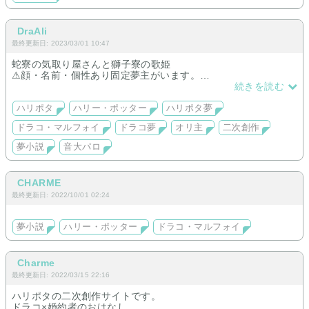
DraAli
最終更新日: 2023/03/01 10:47
蛇寮の気取り屋さんと獅子寮の歌姫
⚠︎︎顔・名前・個性あり固定夢主がいます。
〜サイト試運転中〜
続きを読む
ハリポタ
ハリー・ポッター
ハリポタ夢
ドラコ・マルフォイ
ドラコ夢
オリ主
二次創作
夢小説
音大パロ
CHARME
最終更新日: 2022/10/01 02:24
夢小説
ハリー・ポッター
ドラコ・マルフォイ
Charme
最終更新日: 2022/03/15 22:16
ハリポタの二次創作サイトです。
ドラコ×婚約者のおはなし。