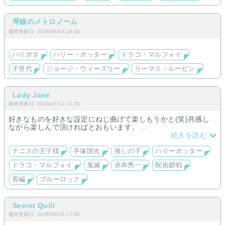
琴線のメトロノーム
最終更新日: 2026/08/03 16:30
ハリポタ
ハリー・ポッター
ドラコ・マルフォイ
子世代
ジョージ・ウィーズリー
リーマス・ルーピン
Lady Jane
最終更新日: 2026/07/12 22:36
好きなものを好きな設定にねじ曲げて楽しもうかと(笑)共感し
ながら楽しんで頂ければとおもいます。
長編専門なので、よろしくお願いしますね♪
続きを読む
呪術廻旋始めました。比較的平和な世界で、五条奥さんと子ど
もたちの青春です！
テニスの王子様
手塚国光
推しの子
ハリーポッター
ブルーロックは絵心オチの糸師兄弟姉で進めます。
ドラコ・マルフォイ
鬼滅
赤井秀一
呪術廻戦
長編
ブルーロック
Secret Quill
最終更新日: 2026/06/25 17:06