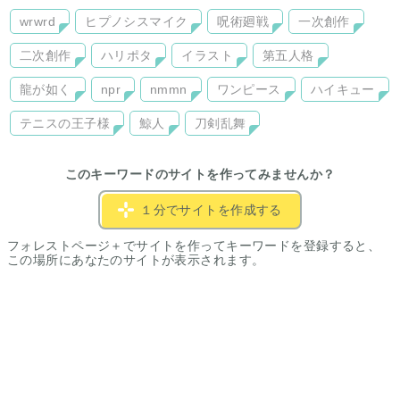
wrwrd
ヒプノシスマイク
呪術廻戦
一次創作
二次創作
ハリポタ
イラスト
第五人格
龍が如く
npr
nmmn
ワンピース
ハイキュー
テニスの王子様
鯨人
刀剣乱舞
このキーワードのサイトを作ってみませんか？
１分でサイトを作成する
フォレストページ＋でサイトを作ってキーワードを登録すると、
この場所にあなたのサイトが表示されます。