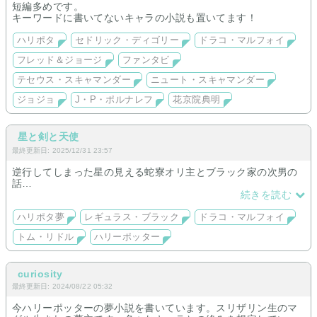
短編多めです。
キーワードに書いてないキャラの小説も置いてます！
ハリポタ
セドリック・ディゴリー
ドラコ・マルフォイ
フレッド＆ジョージ
ファンタビ
テセウス・スキャマンダー
ニュート・スキャマンダー
ジョジョ
J・P・ポルナレフ
花京院典明
星と剣と天使
最終更新日: 2025/12/31 23:57
逆行してしまった星の見える蛇寮オリ主とブラック家の次男の
話
転生したラプンツェル体質のバーサーカー系信者の原作大好き
続きを読む
女がトム・リドルと同い年に同じ孤児院で産まれる話
天使と呼ばれた転生オリ主とその家族(マルフォイ家とハリーと
ハリポタ夢
レギュラス・ブラック
ドラコ・マルフォイ
オリ主の両親)原作沿い
トム・リドル
ハリーポッター
curiosity
最終更新日: 2024/08/22 05:32
今ハリーポッターの夢小説を書いています。スリザリン生のマ