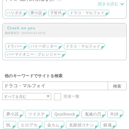
つくりたての為まだお話は少ないです。
続きを読む
ハリポタ
夢小説
子世代
ドラコ・マルフォイ
Crush on you
最終更新日: 2020/11/22 02:52
ドラハー
ハリーポッター
ドラコ・マルフォイ
ハーマイオニー・グレンジャー
他のキーワードでサイトを検索
検索
完全一致
夢小説
ツイステ
QuizKnock
鬼滅の刃
R18
BL
ヒロアカ
金カム
名探偵コナン
銀魂