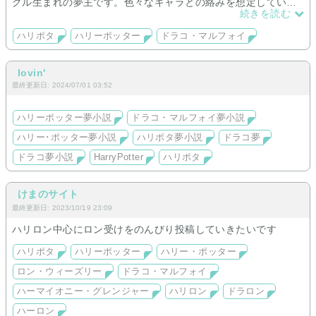
グル生まれの夢主です。色々なキャラとの絡みを想定していま
す
続きを読む
ハリポタ
ハリーポッター
ドラコ・マルフォイ
lovin'
最終更新日: 2024/07/01 03:52
ハリーポッター夢小説
ドラコ・マルフォイ夢小説
ハリー･ポッター夢小説
ハリポタ夢小説
ドラコ夢
ドラコ夢小説
HarryPotter
ハリポタ
けまのサイト
最終更新日: 2023/10/19 23:09
ハリロン中心にロン受けをのんびり投稿していきたいです
ハリポタ
ハリーポッター
ハリー・ポッター
ロン・ウィーズリー
ドラコ・マルフォイ
ハーマイオニー・グレンジャー
ハリロン
ドラロン
ハーロン