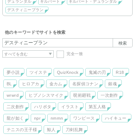
デュランダル
ギルバート
ギルバート・デュランダル
二次創作
デスティニープラン
他のキーワードでサイトを検索
検索
完全一致
夢小説
ツイステ
QuizKnock
鬼滅の刃
R18
BL
ヒロアカ
金カム
名探偵コナン
銀魂
wrwrd
ヒプノシスマイク
呪術廻戦
一次創作
二次創作
ハリポタ
イラスト
第五人格
龍が如く
npr
nmmn
ワンピース
ハイキュー
テニスの王子様
鯨人
刀剣乱舞