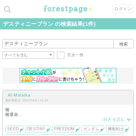
ログイン
デスティニープラン の検索結果(1件)
検索
完全一致
Al-Malaika
最終更新日: 2025/02/21 01:34
種
種運命
夢
続きを読む
夢小説
夢絵
SEED
DESTINY
FREEDOM
ガンダム
機動戦士
夢創作