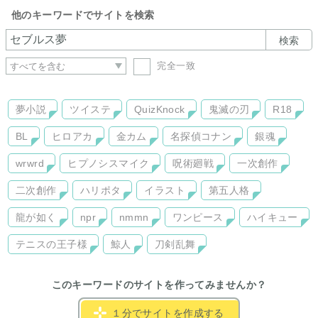
他のキーワードでサイトを検索
検索
完全一致
夢小説
ツイステ
QuizKnock
鬼滅の刃
R18
BL
ヒロアカ
金カム
名探偵コナン
銀魂
wrwrd
ヒプノシスマイク
呪術廻戦
一次創作
二次創作
ハリポタ
イラスト
第五人格
龍が如く
npr
nmmn
ワンピース
ハイキュー
テニスの王子様
鯨人
刀剣乱舞
このキーワードのサイトを作ってみませんか？
１分でサイトを作成する