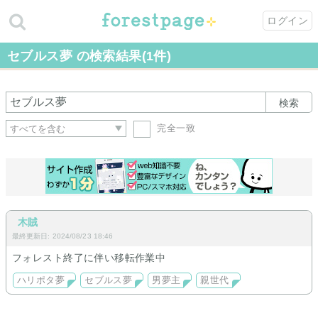
ログイン
セブルス夢 の検索結果(1件)
検索
完全一致
木賊
最終更新日: 2024/08/23 18:46
フォレスト終了に伴い移転作業中
ハリポタ夢
セブルス夢
男夢主
親世代