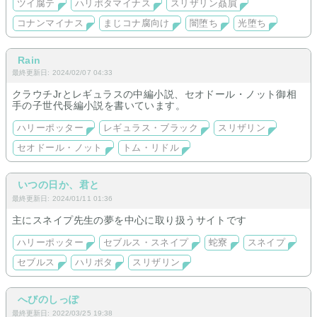
ツイ腐テ
ハリポタマイナス
スリザリン贔屓
コナンマイナス
まじコナ腐向け
闇堕ち
光堕ち
Rain
最終更新日: 2024/02/07 04:33
クラウチJrとレギュラスの中編小説、セオドール・ノット御相
手の子世代長編小説を書いています。
ハリーポッター
レギュラス・ブラック
スリザリン
セオドール・ノット
トム・リドル
いつの日か、君と
最終更新日: 2024/01/11 01:36
主にスネイプ先生の夢を中心に取り扱うサイトです
ハリーポッター
セブルス・スネイプ
蛇寮
スネイプ
セブルス
ハリポタ
スリザリン
へびのしっぽ
最終更新日: 2022/03/25 19:38