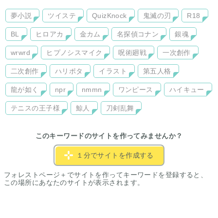
夢小説
ツイステ
QuizKnock
鬼滅の刃
R18
BL
ヒロアカ
金カム
名探偵コナン
銀魂
wrwrd
ヒプノシスマイク
呪術廻戦
一次創作
二次創作
ハリポタ
イラスト
第五人格
龍が如く
npr
nmmn
ワンピース
ハイキュー
テニスの王子様
鯨人
刀剣乱舞
このキーワードのサイトを作ってみませんか？
１分でサイトを作成する
フォレストページ＋でサイトを作ってキーワードを登録すると、
この場所にあなたのサイトが表示されます。