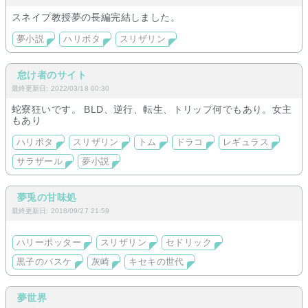
スネイプ教授夢の長編完結しました。
夢小説
ハリポタ
スリザリン
怠け者のサイト
最終更新日: 2022/03/18 00:30
蛇寮狂いです。 BLD、逆行、転生、トリップ何でもあり。女主
もあり
ハリポタ
スリザリン
トム
ドラコ
レギュラス
サラザール
夢小説
夢兎の甘味処
最終更新日: 2018/09/27 21:59
ハリーポッター
スリザリン
セドリック
黒子のバスケ
灰崎
キセキの世代
夢世界