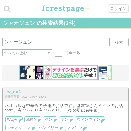
ログイン
シャオジュン の検索結果(1件)
検索
完全一致
w_no1
最終更新日: 2024/08/04 18:41
ネオカルな中華圏の子達のお話です。基本🐻‍さんメインのお話
です。右だったり左だったり。（今の所は右多め）
WayV
威神V
クン
テン
ウィンウィン
シャオジュン
ヘンドリー
ヤンヤン