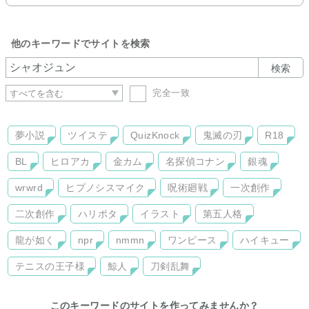
他のキーワードでサイトを検索
検索
完全一致
夢小説
ツイステ
QuizKnock
鬼滅の刃
R18
BL
ヒロアカ
金カム
名探偵コナン
銀魂
wrwrd
ヒプノシスマイク
呪術廻戦
一次創作
二次創作
ハリポタ
イラスト
第五人格
龍が如く
npr
nmmn
ワンピース
ハイキュー
テニスの王子様
鯨人
刀剣乱舞
このキーワードのサイトを作ってみませんか？