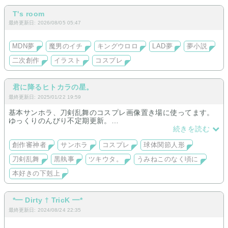
T's room
最終更新日: 2026/08/05 05:47
MDN夢
魔男のイチ
キングウロロ
LAD夢
夢小説
二次創作
イラスト
コスプレ
君に降るヒトカラの星。
最終更新日: 2025/01/22 19:59
基本サンホラ、刀剣乱舞のコスプレ画像置き場に使ってます。
ゆっくりのんびり不定期更新。
たまに、文章書くし、絵も描きます。
続きを読む
2025/1/18更新
創作審神者
サンホラ
コスプレ
球体関節人形
刀剣乱舞
黒執事
ツキウタ。
うみねこのなく頃に
本好きの下剋上
*━ Dirty † TricK ━*
最終更新日: 2024/08/24 22:35