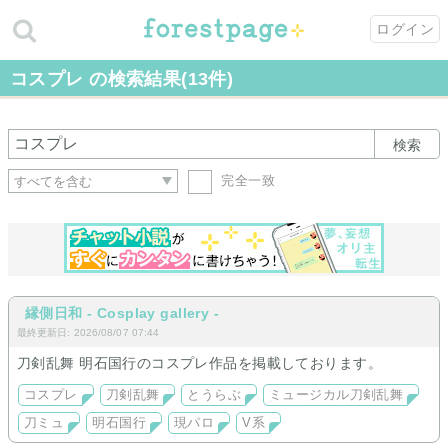
ログイン
コスプレ の検索結果(13件)
検索
完全一致
縁側日和 - Cosplay gallery -
最終更新日: 2026/08/07 07:44
刀剣乱舞 明石国行のコスプレ作品を掲載しております。
コスプレ
刀剣乱舞
とうらぶ
ミュージカル刀剣乱舞
刀ミュ
明石国行
現パロ
V系