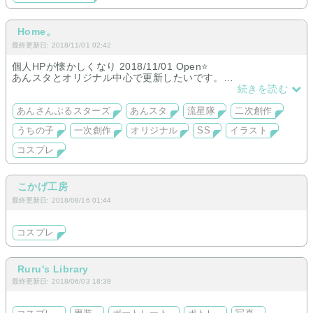
Home。
最終更新日: 2018/11/01 02:42
個人HPが懐かしくなり 2018/11/01 Open⭐
あんスタとオリジナル中心で更新したいです。
ページを分けて過去作品を載せたので、ややこしくは無いけど
続きを読む
今のところはジャンル雑多です🙄💦
コスプレやってます😫苦手な方はご注意ください😫
あんさんぶるスターズ
あんスタ
流星隊
二次創作
うちの子
一次創作
オリジナル
SS
イラスト
コスプレ
こかげ工房
最終更新日: 2018/08/16 01:44
コスプレ
Ruru's Library
最終更新日: 2018/06/03 18:38