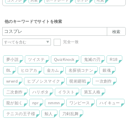
コスプレ
男装
ポートレート
ポトレ
写真
他のキーワードでサイトを検索
検索
完全一致
夢小説
ツイステ
QuizKnock
鬼滅の刃
R18
BL
ヒロアカ
金カム
名探偵コナン
銀魂
wrwrd
ヒプノシスマイク
呪術廻戦
一次創作
二次創作
ハリポタ
イラスト
第五人格
龍が如く
npr
nmmn
ワンピース
ハイキュー
テニスの王子様
鯨人
刀剣乱舞