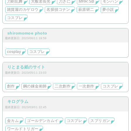
刀剣乱舞
大般若長光
刀さに
MHR:SB
モンハン
雑貨屋のカゲロウ
名探偵コナン
萩原研二
夢小説
コスプレ
shiromomoe photo
最終更新日: 2023/06/11 19:59
cosplay
コスプレ
りとまる紙のサイト
最終更新日: 2023/05/11 23:03
創作
鋼の錬金術師
二次創作
一次創作
コスプレ
キログラム
最終更新日: 2023/03/01 22:45
金カム
ゴールデンカムイ
コスプレ
スプリガン
ワールドトリガー