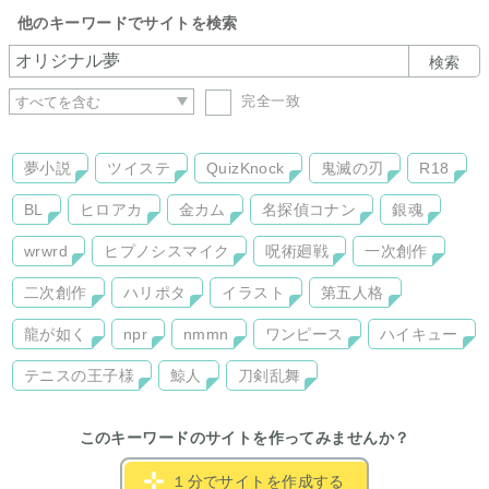
他のキーワードでサイトを検索
検索
完全一致
夢小説
ツイステ
QuizKnock
鬼滅の刃
R18
BL
ヒロアカ
金カム
名探偵コナン
銀魂
wrwrd
ヒプノシスマイク
呪術廻戦
一次創作
二次創作
ハリポタ
イラスト
第五人格
龍が如く
npr
nmmn
ワンピース
ハイキュー
テニスの王子様
鯨人
刀剣乱舞
このキーワードのサイトを作ってみませんか？
１分でサイトを作成する