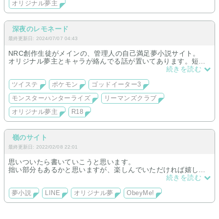
オリジナル夢主
深夜のレモネード
最終更新日: 2024/07/07 04:43
NRC創作生徒がメインの、管理人の自己満足夢小説サイト。
オリジナル夢主とキャラが絡んでる話が置いてあります。短編
も長編も混ぜて置いてます。
続きを読む
現在取り扱っている作品
ツイステ
ポケモン
ゴッドイーター3
ツイステ、ポケモン、GE3、リーマンズクラブ
モンスターハンターライズ
リーマンズクラブ
2022.02.28 サイト制作、現在執筆中
オリジナル夢主
R18
嶺のサイト
最終更新日: 2022/02/08 22:01
思いついたら書いていこうと思います。
拙い部分もあるかと思いますが、楽しんでいただければ嬉しい
です。
続きを読む
二次創作もあれば、オリジナル設定の夢もあります！
お時間あれば見ていってください〜！
夢小説
LINE
オリジナル夢
ObeyMe!