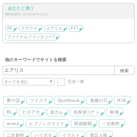
あなたと漂う
最終更新日: 2018/04/28 21:51
FF
クラウド
エアリス
FF7
ファイナルファンタジー7
他のキーワードでサイトを検索
検索
完全一致
夢小説
ツイステ
QuizKnock
鬼滅の刃
R18
BL
ヒロアカ
金カム
名探偵コナン
銀魂
wrwrd
ヒプノシスマイク
呪術廻戦
一次創作
二次創作
ハリポタ
イラスト
第五人格