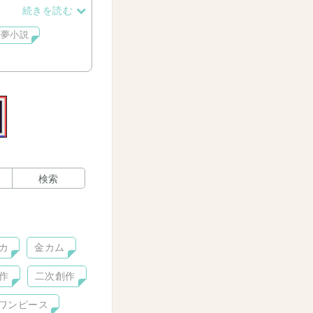
、お気軽に遊びに来
続きを読む
夢小説
検索
カ
金カム
作
二次創作
ワンピース