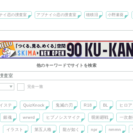
トでのやり取りなど、アブ恋をみんなで楽しむ参加型サイトですので
ナイ恋の捜査室
アブナイ☆恋の捜査室
穂積泪
小野瀬葵
他のキーワードでサイトを検索
完全一致
イステ
QuizKnock
鬼滅の刃
R18
BL
ヒロア
銀魂
wrwrd
ヒプノシスマイク
呪術廻戦
一次創
イラスト
第五人格
龍が如く
npr
nmmn