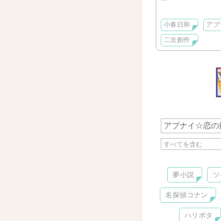
二次創作やコメン
て下さいね。
小春日和
アブ
二次創作
夢小説
ツ
名探偵コナン
ハリポタ