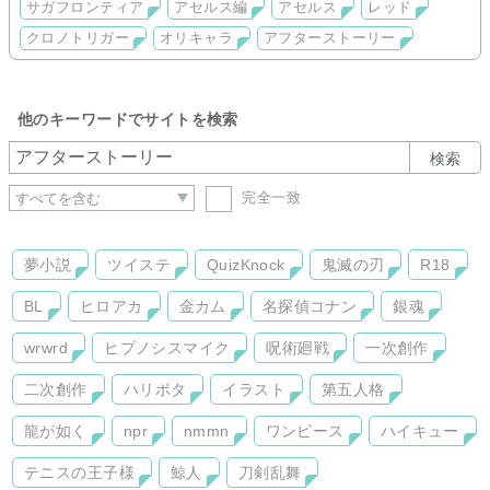
サガフロンティア
アセルス編
アセルス
レッド
クロノトリガー
オリキャラ
アフターストーリー
他のキーワードでサイトを検索
検索
完全一致
夢小説
ツイステ
QuizKnock
鬼滅の刃
R18
BL
ヒロアカ
金カム
名探偵コナン
銀魂
wrwrd
ヒプノシスマイク
呪術廻戦
一次創作
二次創作
ハリポタ
イラスト
第五人格
龍が如く
npr
nmmn
ワンピース
ハイキュー
テニスの王子様
鯨人
刀剣乱舞