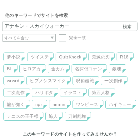
他のキーワードでサイトを検索
検索
完全一致
夢小説
ツイステ
QuizKnock
鬼滅の刃
R18
BL
ヒロアカ
金カム
名探偵コナン
銀魂
wrwrd
ヒプノシスマイク
呪術廻戦
一次創作
二次創作
ハリポタ
イラスト
第五人格
龍が如く
npr
nmmn
ワンピース
ハイキュー
テニスの王子様
鯨人
刀剣乱舞
このキーワードのサイトを作ってみませんか？