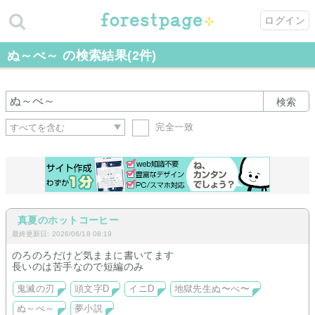
ログイン
ぬ～べ～ の検索結果(2件)
検索
完全一致
真夏のホットコーヒー
最終更新日: 2026/06/18 08:19
のろのろだけど気ままに書いてます
長いのは苦手なので短編のみ
鬼滅の刃
頭文字D
イニD
地獄先生ぬ〜べ〜
ぬ～べ～
夢小説