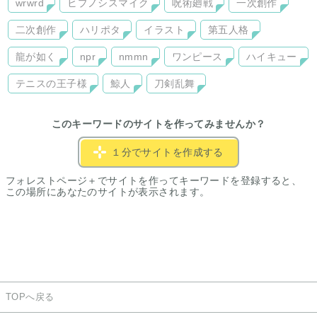
wrwrd
ヒプノシスマイク
呪術廻戦
一次創作
二次創作
ハリポタ
イラスト
第五人格
龍が如く
npr
nmmn
ワンピース
ハイキュー
テニスの王子様
鯨人
刀剣乱舞
このキーワードのサイトを作ってみませんか？
１分でサイトを作成する
フォレストページ＋でサイトを作ってキーワードを登録すると、
この場所にあなたのサイトが表示されます。
TOPへ戻る