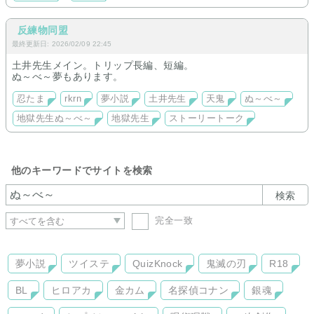
反練物同盟
最終更新日: 2026/02/09 22:45
土井先生メイン。トリップ長編、短編。
ぬ～べ～夢もあります。
忍たま
rkrn
夢小説
土井先生
天鬼
ぬ～べ～
地獄先生ぬ～べ～
地獄先生
ストーリートーク
他のキーワードでサイトを検索
検索
完全一致
夢小説
ツイステ
QuizKnock
鬼滅の刃
R18
BL
ヒロアカ
金カム
名探偵コナン
銀魂