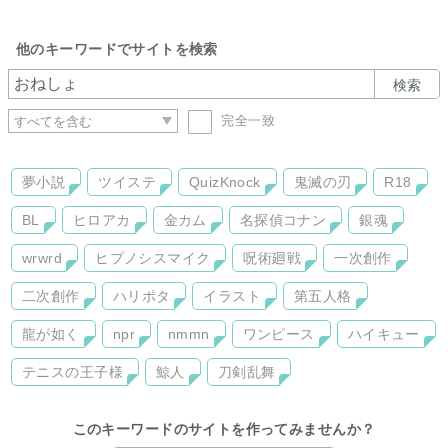
他のキーワードでサイトを検索
検索
完全一致
夢小説
ツイステ
QuizKnock
鬼滅の刃
R18
BL
ヒロアカ
金カム
名探偵コナン
銀魂
wrwrd
ヒプノシスマイク
呪術廻戦
一次創作
二次創作
ハリポタ
イラスト
第五人格
龍が如く
npr
nmmn
ワンピース
ハイキュー
テニスの王子様
鯨人
刀剣乱舞
このキーワードのサイトを作ってみませんか？