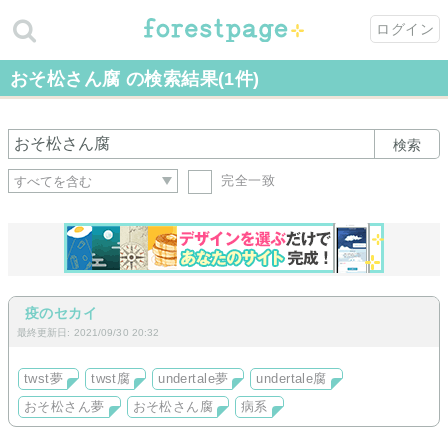
ログイン
おそ松さん腐 の検索結果(1件)
検索
完全一致
疫のセカイ
最終更新日: 2021/09/30 20:32
twst夢
twst腐
undertale夢
undertale腐
おそ松さん夢
おそ松さん腐
病系