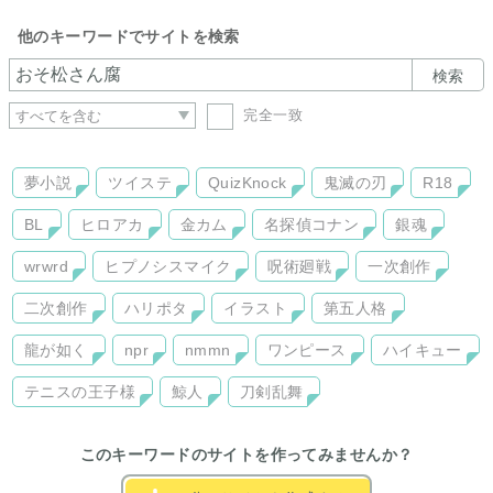
他のキーワードでサイトを検索
検索
完全一致
夢小説
ツイステ
QuizKnock
鬼滅の刃
R18
BL
ヒロアカ
金カム
名探偵コナン
銀魂
wrwrd
ヒプノシスマイク
呪術廻戦
一次創作
二次創作
ハリポタ
イラスト
第五人格
龍が如く
npr
nmmn
ワンピース
ハイキュー
テニスの王子様
鯨人
刀剣乱舞
このキーワードのサイトを作ってみませんか？