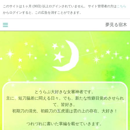
このサイトは１ヶ月 (30日) 以上ログインされていません。 サイト管理者の方は
こちら
からログインすると、この広告を消すことができます。
夢見る宿木
とうらぶ大好きな女審神者です。
主に、短刀脇差に悶える日々。でも、新たな性癖目覚めさせられ
て、皆好き。
初期刀の清光、初鍛刀の五虎退は雲の上の存在、大好き！
つれづれに書いた掌編を載せていきます。