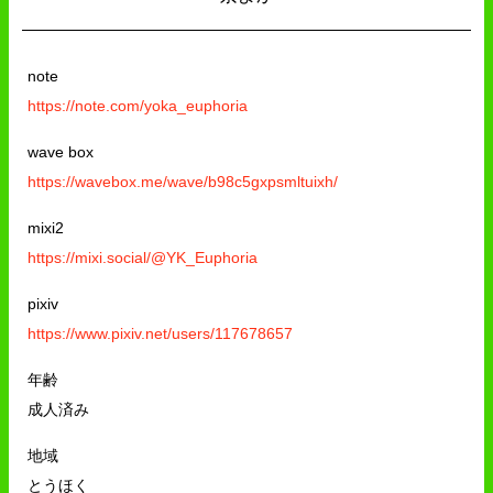
note
https://note.com/yoka_euphoria
wave box
https://wavebox.me/wave/b98c5gxpsmltuixh/
mixi2
https://mixi.social/@YK_Euphoria
pixiv
https://www.pixiv.net/users/117678657
年齢
成人済み
地域
とうほく