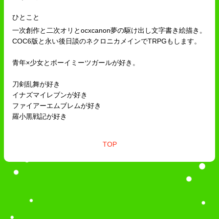
ひとこと
一次創作と二次オリとocxcanon夢の駆け出し文字書き絵描き。
COC6版と永い後日談のネクロニカメインでTRPGもします。
青年×少女とボーイミーツガールが好き。
刀剣乱舞が好き
イナズマイレブンが好き
ファイアーエムブレムが好き
羅小黒戦記が好き
TOP