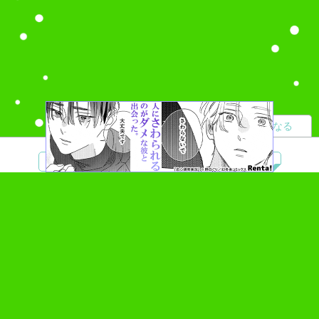
読者になる
夢小説
ツイステ
R18
鬼滅の刃
BL
ヒプノシスマイク
ヒロアカ
wrwrd
QuizKnock
無料ではじめる
ログイン
誰でもかんたんサイト作成
©
Copyright
Visualworks. All Rights Reserved.