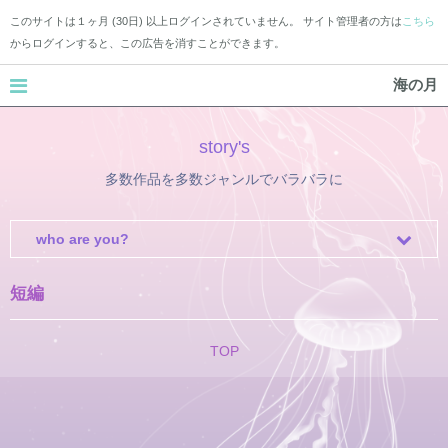
このサイトは１ヶ月 (30日) 以上ログインされていません。 サイト管理者の方は
こちら
からログインすると、この広告を消すことができます。
海の月
story's
多数作品を多数ジャンルでバラバラに
who are you?
短編
TOP