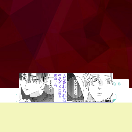
読者になる
夢小説
ツイステ
R18
鬼滅の刃
BL
ヒプノシスマイク
ヒロアカ
wrwrd
QuizKnock
無料ではじめる
ログイン
誰でもかんたんサイト作成