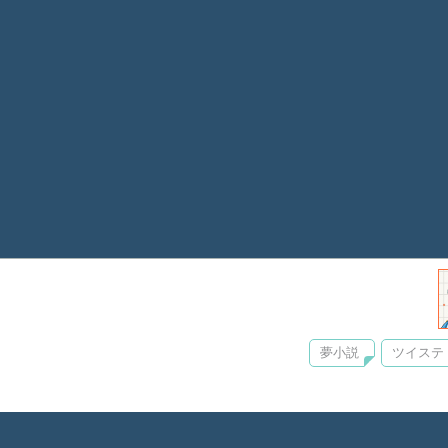
夢小説
ツイステ