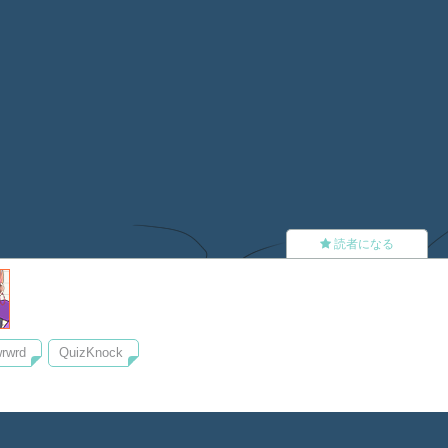
読者になる
rwrd
QuizKnock