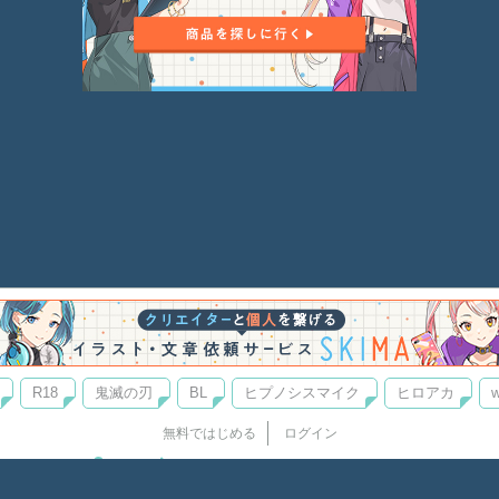
R18
鬼滅の刃
BL
ヒプノシスマイク
ヒロアカ
w
無料ではじめる
ログイン
誰でもかんたんサイト作成
©
Copyright
Visualworks. All Rights Reserved.