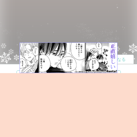
読者になる
夢小説
ツイステ
R18
鬼滅の刃
BL
ヒプノシスマイク
ヒロアカ
wrwrd
QuizKnock
無料ではじめる
ログイン
誰でもかんたんサイト作成
©
Copyright
Visualworks. All Rights Reserved.