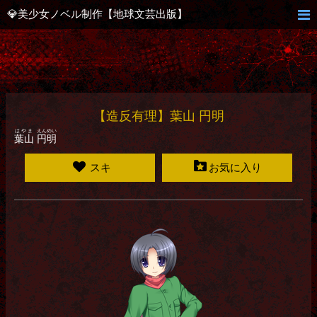
💎美少女ノベル制作【地球文芸出版】
【造反有理】葉山 円明
はやま
えんめい
葉山
円明
スキ
お気に入り