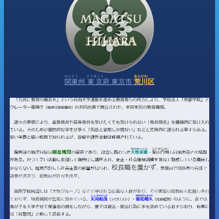
かんとう
とうきょう
あらかわ
関東
州
東京
府 東京市
荒川
区