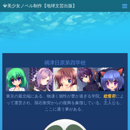
💎美少女ノベル制作【地球文芸出版】
禍津日原第四学校
東京の最北端にある、物凄く個性が豊か過ぎる学院。
総督府
によ
あなた
って運営され、隕石衝突からの復興を象徴している。
主人公
も、
ここに通う事がある。