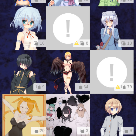
16
8
13
9
64
79
20
3
9