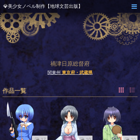
💎美少女ノベル制作【地球文芸出版】
禍津日原総督府
関東州
東京府・武蔵県
作品一覧
17
10
10