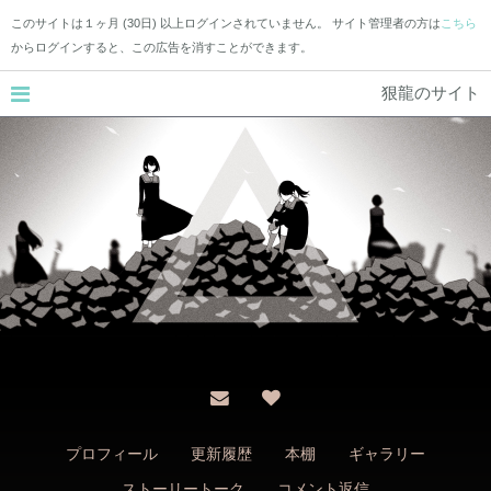
このサイトは１ヶ月 (30日) 以上ログインされていません。 サイト管理者の方は
こちら
からログインすると、この広告を消すことができます。
狠龍のサイト
プロフィール
更新履歴
本棚
ギャラリー
ストーリートーク
コメント返信