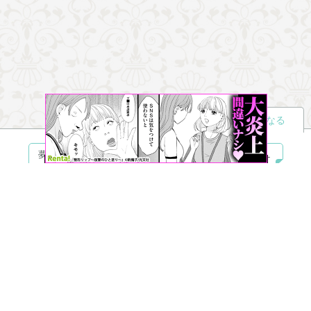
読者になる
夢小説
ツイステ
R18
鬼滅の刃
BL
ヒプノシスマイク
ヒロアカ
wrwrd
QuizKnock
無料ではじめる
ログイン
誰でもかんたんサイト作成
©
Copyright
Visualworks. All Rights Reserved.