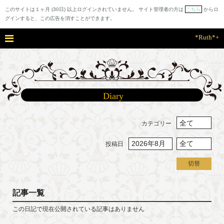
このサイトは１ヶ月 (30日) 以上ログインされていません。 サイト管理者の方は
こちら
からロ
グインすると、この広告を消すことができます。
*Ruth*+
Diary
カテゴリー
投稿日
切替
記事一覧
この日記で現在公開されている記事はありません