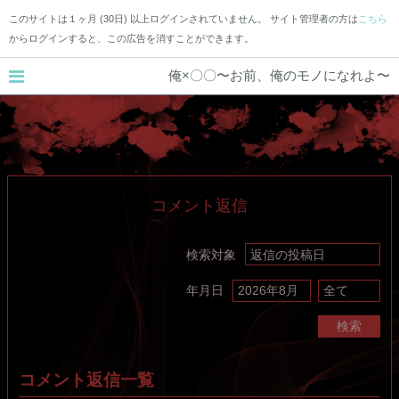
このサイトは１ヶ月 (30日) 以上ログインされていません。 サイト管理者の方は
こちら
からログインすると、この広告を消すことができます。
俺×〇〇〜お前、俺のモノになれよ〜
コメント返信
検索対象
年月日
検索
コメント返信一覧