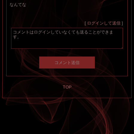
なんてな
[
ログインして送信
]
コメント送信
TOP