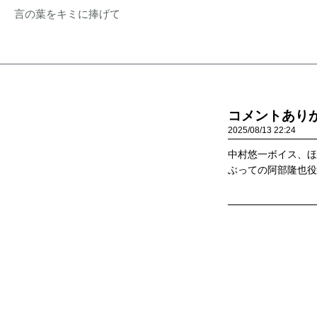
言の葉をキミに捧げて
コメントあり
2025
08
13
22:24
中村悠一ボイス、ほ
ぶっての阿部隆也役