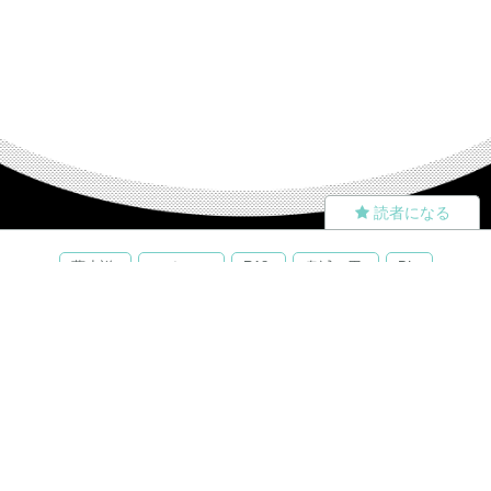
読者になる
夢小説
ツイステ
R18
鬼滅の刃
BL
ヒプノシスマイク
ヒロアカ
wrwrd
QuizKnock
無料ではじめる
ログイン
誰でもかんたんサイト作成
©
Copyright
Visualworks. All Rights Reserved.