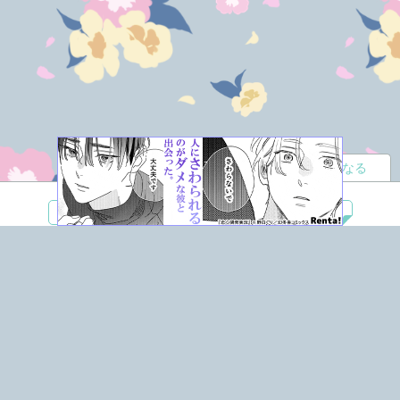
読者になる
夢小説
ツイステ
R18
鬼滅の刃
BL
ヒプノシスマイク
ヒロアカ
wrwrd
QuizKnock
無料ではじめる
ログイン
誰でもかんたんサイト作成
©
Copyright
Visualworks. All Rights Reserved.