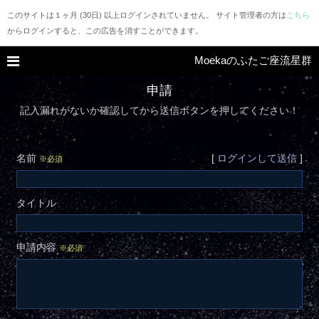
このサイトは１ヶ月 (30日) 以上ログインされていません。 サイト管理者の方は
こちら
からログインすると、この広告を消すことができます。
Moekaのふたご座流星群
申請
記入漏れがないか確認してから送信ボタンを押してください！
名前
[
ログインして送信
]
※必須
タイトル
申請内容
※必須