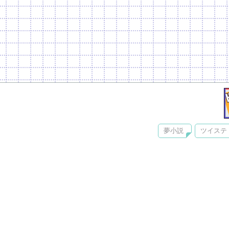
夢小説
ツイステ