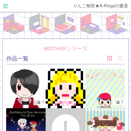
りんご無双★A-Ringoの書斎
MOTHERシリーズ
作品一覧
4
2