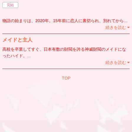
完結
物語の始まりは、2020年。15年前に恋人に裏切られ、別れてからい
まだに心の傷が癒えないままだった。
続きを読む
そんなある日、リハーサルしてる時に不慮の事故に遭い命を落とし
メイドと主人
てしまう。
亡くなったはずが、次に目が覚めるとなんと1989年で中学1年にな
高校を卒業してすぐ、日本有数の財閥を誇る神威財閥のメイドにな
っており、
ったハイド。
しかも女の子になっていた。
続きを読む
そこで出会ったのは、神威財閥の次期当主、ガクトだった。
そして、メンバーと再会（初対面）し、バンドを組むことになり、
TOP
現世では恋人に再会しないように、接しないようにしようとしたが
※ハイドさんは女体化でガクトさんより年下です。
再会してしまって、なぜか向こうから接してきた。
途中からR18はパスで・・・。読むのは好きだけど、書くのは得意
じゃない・・・。