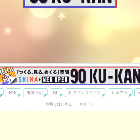
R18
鬼滅の刃
BL
ヒプノシスマイク
ヒロアカ
w
無料ではじめる
ログイン
誰でもかんたんサイト作成
©
Copyright
Visualworks. All Rights Reserved.