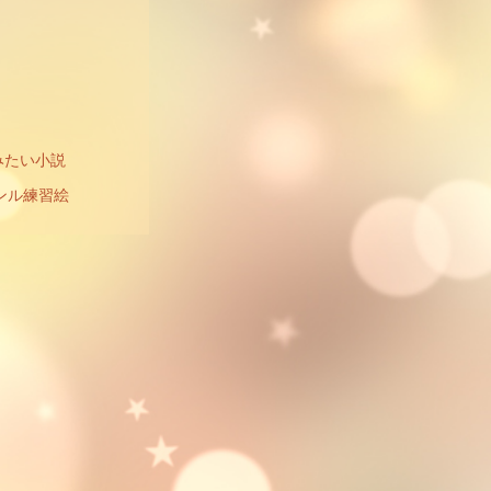
みたい小説
ンル練習絵