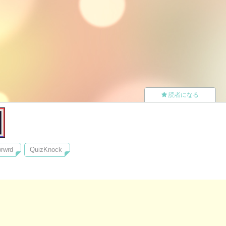
読者になる
rwrd
QuizKnock