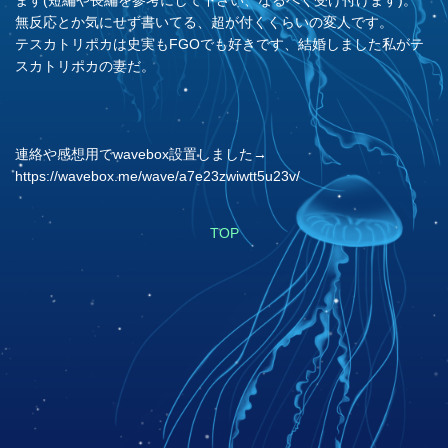
ます(短編や長編を参考にして下さい、なるべく受け付けます)。
無反応とか気にせず書いてる、超が付くくらいの変人です。
テスカトリポカは史実もFGOでも好きです、結婚しました私がテ
スカトリポカの妻だ。
連絡や感想用でwavebox設置しました→
https://wavebox.me/wave/a7e23zwiwtt5u23v/
TOP