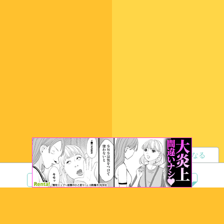
読者になる
夢小説
ツイステ
R18
鬼滅の刃
BL
ヒプノシスマイク
ヒロアカ
wrwrd
QuizKnock
無料ではじめる
ログイン