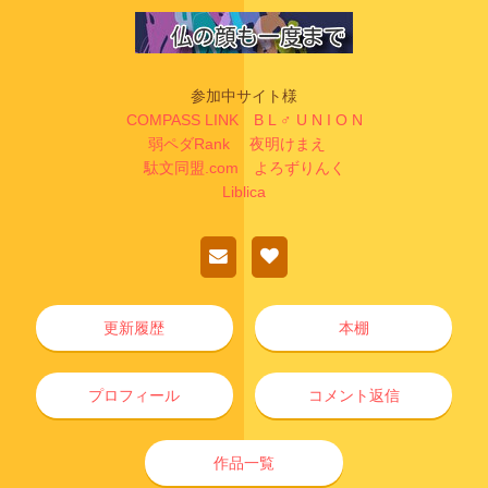
参加中サイト様
COMPASS LINK
B L ♂ U N I O N
弱ペダRank
夜明けまえ
駄文同盟.com
よろずりんく
Liblica
更新履歴
本棚
プロフィール
コメント返信
作品一覧